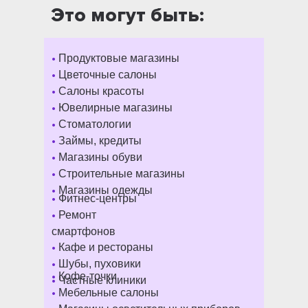
Это могут быть:
•
Продуктовые магазины
•
Цветочные салоны
•
Салоны красоты
•
Ювелирные магазины
•
Стоматологии
•
Займы, кредиты
•
Магазины обуви
•
Строительные магазины
•
Магазины одежды
•
Фитнес-центры
•
Ремонт
смартфонов
•
Кафе и рестораны
•
Шубы, пуховики
•
Кофе-точки
•
Частные клиники
•
Мебельные салоны