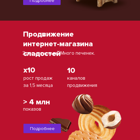
Подробнее
Продвижение
интернет-магазина
сладостей
Здесь печеньки. Много печенек.
x10
10
рост продаж
каналов
за 1,5 месяца
продвижения
> 4 млн
показов
Подробнее