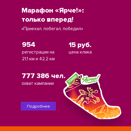
Марафон «Ярче!»:
только вперед!
«Приехал, побегал, победил»
954
15 руб.
регистрации на
цена клика
21,1 км и 42,2 км
777 386 чел.
охват кампании
Подробнее