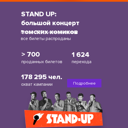
STAND UP:
большой концерт
томских комиков
Более 200 тысяч показов и
все билеты распроданы
> 700
1 624
проданных билетов
перехода
178 295 чел.
Подробнее
охват кампании