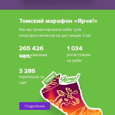
Томский марафон «Ярче!»
Как мы промотировали забег для
непрофессионалов на дистанцию 5 км
265 426
1 034
регистрации
охват кампании
чел.
на забег
3 286
переходов на
сайт
Подробнее