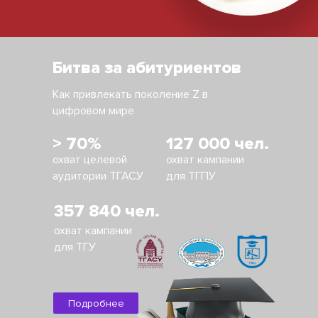
Битва за абитуриентов
Как привлекать поколение Z в
цифровом мире
> 70%
127 000 чел.
охват целевой
охват кампании
аудитории ТГАСУ
для ТГПУ
357 840 чел.
охват кампании
для ТГУ
Подробнее